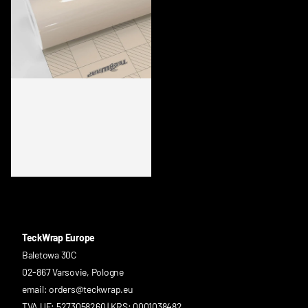
CG26-HD IVORY CREAM
TeckWrap Europe
Baletowa 30C
02-867 Varsovie, Pologne
email: orders@teckwrap.eu
TVA UE: 5273058260 | KRS: 0001038482