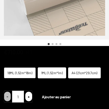
€710,00
HT
Taille
18ML (1,52m*18m)
1ML (1,52m*1m)
A4 (21cm*29.7cm)
TVA Intracom = Prix HT 0% TVA
-
+
Ajouter au panier