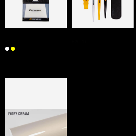
TECKWRAP PPF SQUEEGEE SETS
TECKWRAP TUCKING TOOL SET
€29,00
€29,00
DERNIERS PRODUITS CONSULTÉS