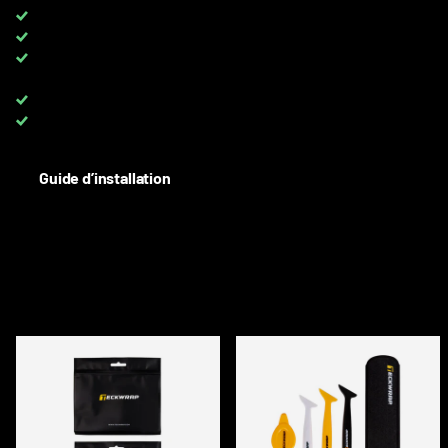
Livraison DPD gratuite pour les commandes de plus de
650 €
TVA 0 %
pour les clients avec TVA UE
TOUTES les couleurs disponibles
sur rouleaux complets et au
mètre
Up to 8 YEARS
warranty on PPF
Besoin d'aide? Contactez-nous :
+33 6 08 40 10 37
Guide d’installation
DESCRIPTION
ACCESSOIRES