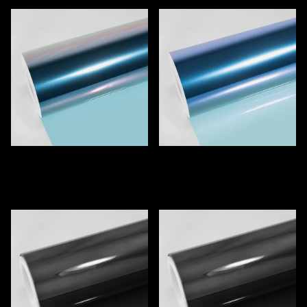
TWF-K03 SUNSET PINK
TWF-K70S COSMIC PURPLE
CHAMELEON WINDOW FILM
CHAMELEON WINDOW FILM
€910,00
€910,00