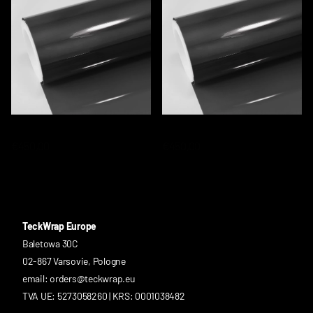
TWF-30 WINDOW FILM
TWF-70 WINDOW FILM
€450,00
€450,00
TeckWrap Europe
Baletowa 30C
02-867 Varsovie, Pologne
email: orders@teckwrap.eu
TVA UE: 5273058260 | KRS: 0001038482