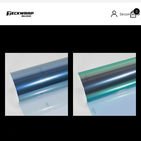
0
Se connecter
WINDOW FILM
10 PRODUITS
TWF-K01 NEPTUNE BLUE
TWF-K02 VERDANT WAVE
CHAMELEON WINDOW FILM
CHAMELEON WINDOW FILM
€910,00
€910,00