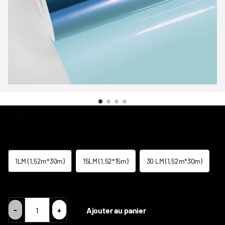
€39,00
HT
Size
1LM (1,52m*30m)
15LM (1,52*15m)
30 LM (1,52m*30m)
TVA Intracom = Prix HT 0% TVA
-
+
Ajouter au panier