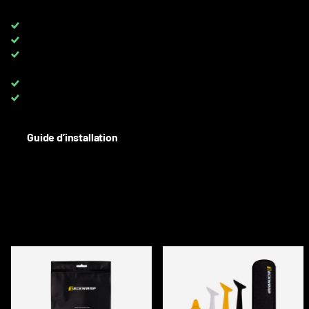
Livraison DPD gratuite pour les commandes de plus de
650 €
TVA 0 %
pour les clients avec TVA UE
TOUTES les couleurs disponibles
sur rouleaux complets et au
mètre
Up to 8 YEARS
warranty on PPF
Besoin d'aide? Contactez-nous :
+33 6 08 40 10 37
Guide d’installation
DESCRIPTION
ACCESSOIRES