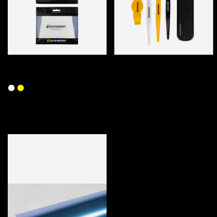
TECKWRAP PPF SQUEEGEE SETS
TECKWRAP TUCKING TOOL SET
€29,00
€29,00
DERNIERS PRODUITS CONSULTÉS