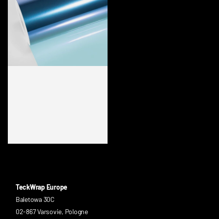
TWF-K70S COSMIC PURPLE
CHAMELEON WINDOW FILM
TeckWrap Europe
Baletowa 30C
02-867 Varsovie, Pologne