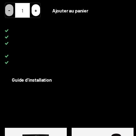
-
+
Ajouter au panier
Livraison DPD gratuite pour les commandes de plus de
650 €
TVA 0 %
pour les clients avec TVA UE
TOUTES les couleurs disponibles
sur rouleaux complets et au
mètre
Up to 8 YEARS
warranty on PPF
Besoin d'aide? Contactez-nous :
+33 6 08 40 10 37
Guide d’installation
DESCRIPTION
ACCESSOIRES