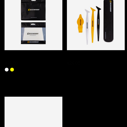
TECKWRAP PPF SQUEEGEE SETS
TECKWRAP TUCKING TOOL SET
€29,00
€29,00
DERNIERS PRODUITS CONSULTÉS