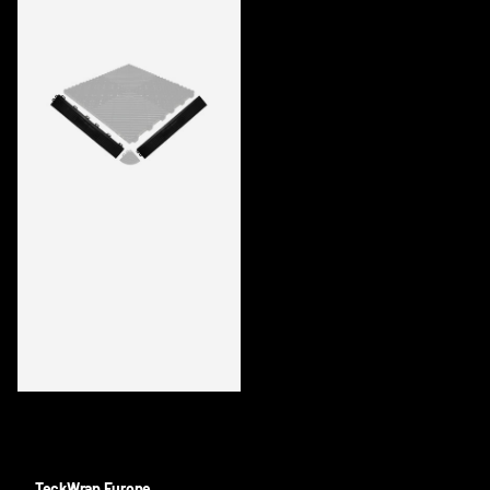
EDGES TW MODULAR FLOORING FOR
DETAILING AND WORKSHOPS
TeckWrap Europe