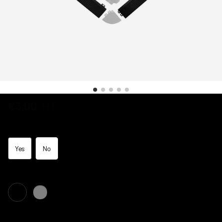
€3,00
HT
Clips
Yes
No
Color
Black
TVA Intracom = Prix HT 0% TVA