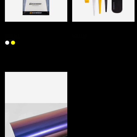
TECKWRAP PPF SQUEEGEE SETS
TECKWRAP TUCKING TOOL SET
€29,00
€29,00
DERNIERS PRODUITS CONSULTÉS