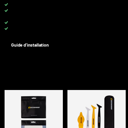
TVA 0 %
pour les clients avec TVA UE
TOUTES les couleurs disponibles
sur rouleaux complets et au
mètre
Up to 8 YEARS
warranty on PPF
Besoin d'aide? Contactez-nous :
+33 6 08 40 10 37
Guide d’installation
DESCRIPTION
ACCESSOIRES