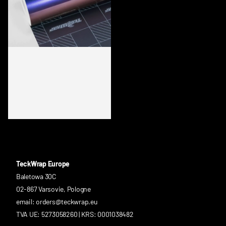
RD20PRO HD PURPLE SUNSET
TeckWrap Europe
Baletowa 30C
02-867 Varsovie, Pologne
email: orders@teckwrap.eu
TVA UE: 5273058260 | KRS: 0001038482