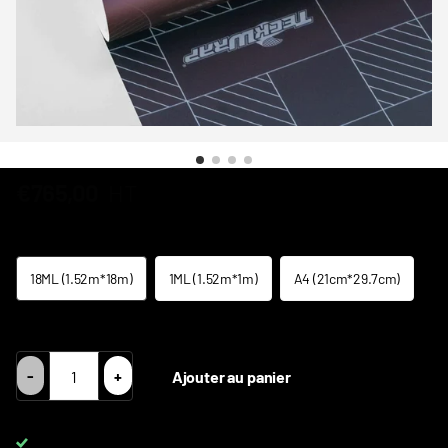
€765,00
HT
Taille
18ML (1.52m*18m)
1ML (1.52m*1m)
A4 (21cm*29.7cm)
TVA Intracom = Prix HT 0% TVA
-
+
Ajouter au panier
Livraison DPD gratuite pour les commandes de plus de
650 €