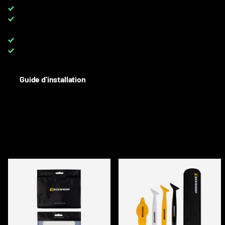
TVA 0 %
pour les clients avec TVA UE
TOUTES les couleurs disponibles
sur rouleaux complets et au
mètre
Up to 8 YEARS
warranty on PPF
Besoin d'aide? Contactez-nous :
+33 6 08 40 10 37
Guide d’installation
DESCRIPTION
ACCESSOIRES