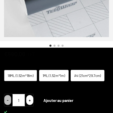
€690,00
HT
Taille
18ML (1,52m*18m)
1ML (1,52m*1m)
A4 (21cm*29.7cm)
TVA Intracom = Prix HT 0% TVA
-
+
Ajouter au panier
Livraison DPD gratuite pour les commandes de plus de
650 €