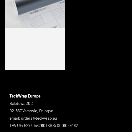
SMT19 SILVER BLUE
TeckWrap Europe
Baletowa 30C
02-867 Varsovie, Pologne
email: orders@teckwrap.eu
TVA UE: 5273058260 | KRS: 0001038482