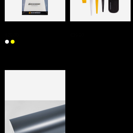
TECKWRAP PPF SQUEEGEE SETS
TECKWRAP TUCKING TOOL SET
€29,00
€29,00
DERNIERS PRODUITS CONSULTÉS