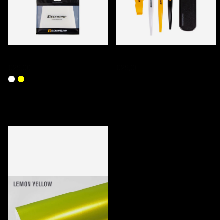
TECKWRAP PPF SQUEEGEE SETS
TECKWRAP TUCKING TOOL SET
€29,00
€29,00
DERNIERS PRODUITS CONSULTÉS