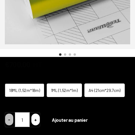
€700,00
HT
Taille
18ML (1,52m*18m)
1ML (1,52m*1m)
A4 (21cm*29.7cm)
TVA Intracom = Prix HT 0% TVA
-
+
Ajouter au panier