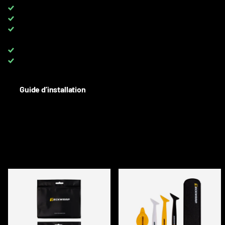
Livraison DPD gratuite pour les commandes de plus de
650 €
TVA 0 %
pour les clients avec TVA UE
TOUTES les couleurs disponibles
sur rouleaux complets et au
mètre
Up to 8 YEARS
warranty on PPF
Besoin d'aide? Contactez-nous :
+33 6 08 40 10 37
Guide d’installation
DESCRIPTION
ACCESSOIRES