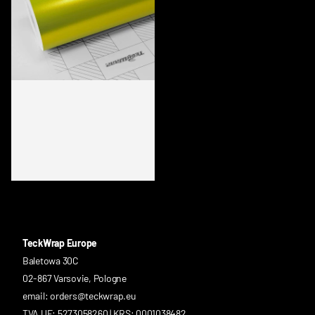
VCH412-S YELLOW LIME
TeckWrap Europe
Baletowa 30C
02-867 Varsovie, Pologne
email: orders@teckwrap.eu
TVA UE: 5273058260 | KRS: 0001038482